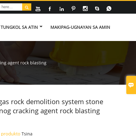








TUNGKOL SA ATIN
MAKIPAG-UGNAYAN SA AMIN
ing agent rock blasting

gas rock demolition system stone
nog cracking agent rock blasting
 produkto
Tsina