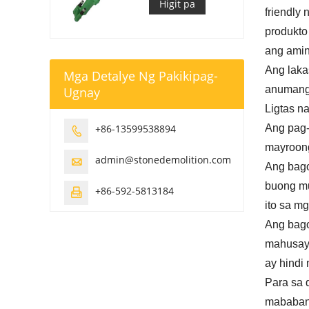
Higit pa
friendly
produkto
ang amin
Ang laka
Mga Detalye Ng Pakikipag-
anumang
Ugnay
Ligtas n
+86-13599538894
Ang pag-

mayroong
admin@stonedemolition.com

Ang bago
buong mu
+86-592-5813184

ito sa m
Ang bago
mahusay n
ay hindi
Para sa 
mababang