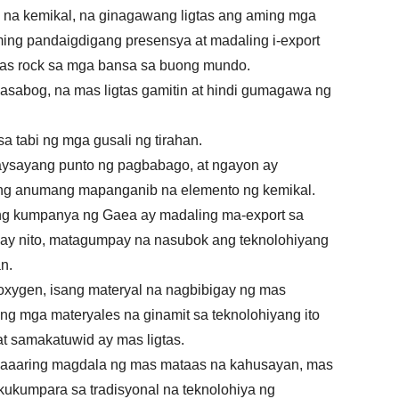
 na kemikal, na ginagawang ligtas ang aming mga
ing pandaigdigang presensya at madaling i-export
gas rock sa mga bansa sa buong mundo.
asabog, na mas ligtas gamitin at hindi gumagawa ng
a tabi ng mga gusali ng tirahan.
aysayang punto ng pagbabago, at ngayon ay
lang anumang mapanganib na elemento ng kemikal.
t ng kumpanya ng Gaea ay madaling ma-export sa
ay nito, matagumpay na nasubok ang teknolohiyang
n.
oxygen, isang materyal na nagbibigay ng mas
. Ang mga materyales na ginamit sa teknolohiyang ito
t samakatuwid ay mas ligtas.
 maaaring magdala ng mas mataas na kahusayan, mas
kukumpara sa tradisyonal na teknolohiya ng