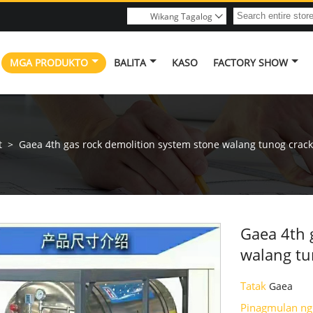
Wikang Tagalog

MGA PRODUKTO
BALITA
KASO
FACTORY SHOW
t
>
Gaea 4th gas rock demolition system stone walang tunog crack
Gaea 4th 
walang tu
Tatak
Gaea
Pinagmulan ng