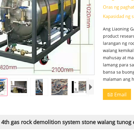
Oras ng pagha
Kapasidad ng 
Ang Liaoning G
product resear
larangan ng ro
walang kemikal 
mahusay at ma
lamang para sa
bansa sa buon
malaman ang hi
Email

4th gas rock demolition system stone walang tunog c