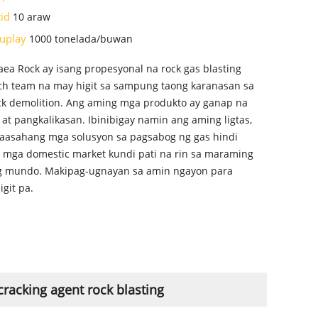
tid
10 araw
suplay
1000 tonelada/buwan
aea Rock ay isang propesyonal na rock gas blasting
ch team na may higit sa sampung taong karanasan sa
ck demolition. Ang aming mga produkto ay ganap na
at pangkalikasan. Ibinibigay namin ang aming ligtas,
aasahang mga solusyon sa pagsabog ng gas hindi
 mga domestic market kundi pati na rin sa maraming
g mundo. Makipag-ugnayan sa amin ngayon para
git pa.
racking agent rock blasting