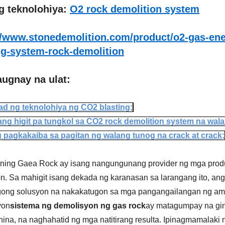
g teknolohiya:
O2 rock demolition system
//www.stonedemolition.com/product/o2-gas-ener
ng-system-rock-demolition
ugnay na ulat:
ad ng teknolohiya ng CO2 blasting;
ang higit pa tungkol sa CO2 rock demolition system na wal
 pagkakaiba sa pagitan ng walang tunog na crack at crack;
ning Gaea Rock ay isang nangungunang provider ng mga produk
on. Sa mahigit isang dekada ng karanasan sa larangang ito, a
ng solusyon na nakakatugon sa mga pangangailangan ng ami
yon
sistema ng demolisyon ng gas rock
ay matagumpay na gin
ina, na naghahatid ng mga natitirang resulta. Ipinagmamalaki 