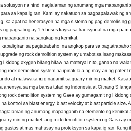
 na solusyon na hindi naglalaman ng anumang mga mapanganib
 para sa kapaligiran. Kami ay nakatuon sa pagpapalawak ng am
g ika-apat na henerasyon na mga sistema ng pag-demolis ng 
s ng pagsabog ay 1.5 beses kaysa sa tradisyonal na mga pamp
 mapanganib na sangkap ng kemikal.
a kapaligiran sa pagtatrabaho, na angkop para sa pagtatrabaho s
upgrade ng rock demolition system ay umabot sa isang makas
 likidong oxygen bilang hilaw na materyal nito, ganap na wa
ng rock demolition system na ipinakilala ng may-ari ng paten
ndo at malawakang ginagamit sa quarry mining market. Kasab
ga ahensya sa mga bansa tulad ng Indonesia at Gitnang Silanga
ng rock demolition system ng Gaea ay gumagamit ng likidong 
a kontrol sa blast energy, blast velocity at blast particle size
 naglalaman ng anumang mapanganib na elemento ng kemikal a
quarry mining market, ang rock demolition system ng Gaea ay
 gastos at mas mahusay na proteksyon sa kapaligiran. Kung i