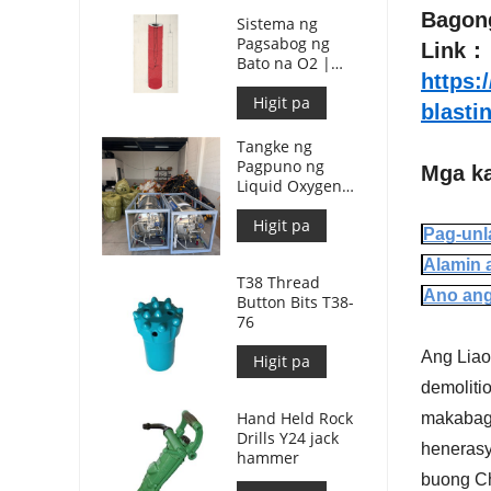
Bagon
Sistema ng
Pagsabog ng
Link：
Bato na O2 |
https:
Paghahati ng
Bato na Likidong
Higit pa
blasti
Oksiheno para sa
Pagmimina
Tangke ng
Pagpuno ng
Mga ka
Liquid Oxygen
Gas 499L para sa
Pagsabog ng
Higit pa
Pag-unl
Bato
Alamin 
T38 Thread
Ano ang
Button Bits T38-
76
Ang Liao
Higit pa
demoliti
Hand Held Rock
makabago
Drills Y24 jack
heneras
hammer
buong Ch