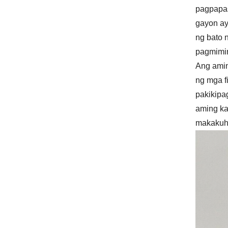
pagpapas
gayon ay
ng bato 
pagmimi
Ang amin
ng mga f
pakikipa
aming ka
makakuha