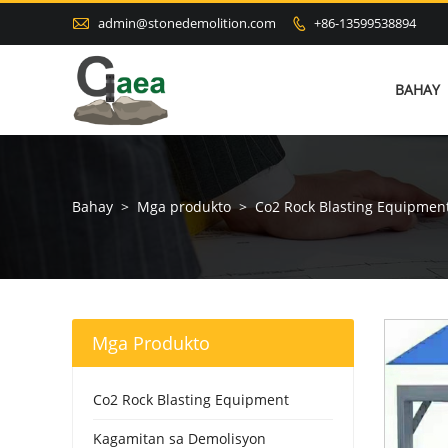

admin@stonedemolition.com
+86-13599538894

BAHAY
Bahay
>
Mga produkto
>
Co2 Rock Blasting Equipmen
Mga Produkto
Co2 Rock Blasting Equipment
Kagamitan sa Demolisyon