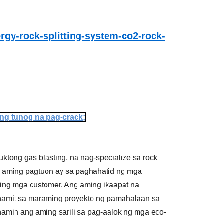
gy-rock-splitting-system-co2-rock-
ang tunog na pag-crack;
tong gas blasting, na nag-specialize sa rock
ng aming pagtuon ay sa paghahatid ng mga
ng mga customer. Ang aming ikaapat na
amit sa maraming proyekto ng pamahalaan sa
namin ang aming sarili sa pag-aalok ng mga eco-