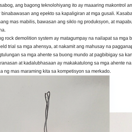
abog, ang bagong teknolohiyang ito ay maaaring makontrol an
 binabawasan ang epekto sa kapaligiran at mga gusali. Kasabay
nang mas mabilis, bawasan ang siklo ng produksyon, at mapabut
na.
g rock demolition system ay matagumpay na nailapat sa mga b
ield trial sa mga ahensya, at nakamit ang mahusay na paggana
gtulungan sa mga ahente sa buong mundo at pagbibigay sa kan
ranasan at kadalubhasaan ay makakatulong sa mga ahente na
 ng mas maraming kita sa kompetisyon sa merkado.