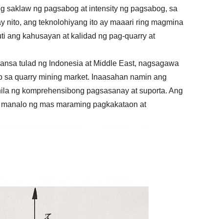
g saklaw ng pagsabog at intensity ng pagsabog, sa
 nito, ang teknolohiyang ito ay maaari ring magmina
i ang kahusayan at kalidad ng pag-quarry at
ansa tulad ng Indonesia at Middle East, nagsagawa
p sa quarry mining market. Inaasahan namin ang
ila ng komprehensibong pagsasanay at suporta. Ang
 manalo ng mas maraming pagkakataon at